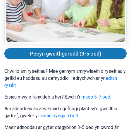
Pecyn gweithgaredd (3-5 oed)
Chwilio am ryseitiau? Mae gennym amrywiaeth o ryseitiau y
gellid eu haddasu a'u defnyddio –edrychwch ar yr
adran
rysáit.
Eisiau mwy o fanyldeb a her? Ewch i'r
maes 5-7 oed
.
Am adnoddau ac arweiniad i gefnogi plant sy'n gweithio
gartref, gweler yr
adran dysgu o bell
.
Mae'r adnoddau ar gyfer disgyblion 3-5 oed yn cwrdd â'r