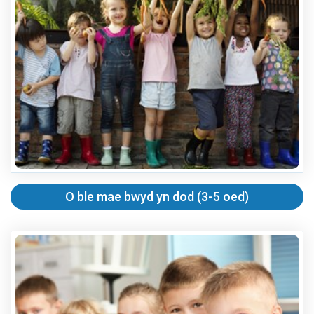
O ble mae bwyd yn dod (3-5 oed)