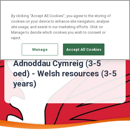
Continue without Accepting
By clicking “Accept All Cookies”, you agree to the storing of
cookies on your device to enhance site navigation, analyse
site usage, and assist in our marketing efforts. Click on
3 - 5 Years
Adnoddau Cymreig (3-5 oed)
Manage to decide which cookies you wish to consent or
reject.
Manage
Accept All Cookies
Adnoddau Cymreig (3-5
oed) - Welsh resources (3-5
years)